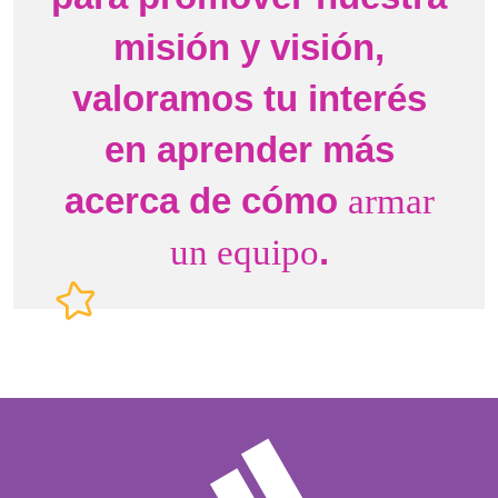
misión y visión,
valoramos tu interés
en aprender más
acerca de cómo
armar
.
un equipo