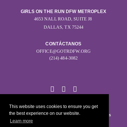
GIRLS ON THE RUN DFW METROPLEX
4653 NALL ROAD, SUITE J8
DALLAS, TX 75244
CONTÁCTANOS
OFFICE@GOTRDFW.ORG
(214) 484-3082
This website uses cookies to ensure you get
© 2026
the best experience on our website.
Girls on the Run - Todos los derechos reservados
Learn more
POLÍTICA DE PRIVACIDAD